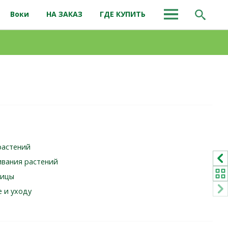
Воки
НА ЗАКАЗ
ГДЕ КУПИТЬ
растений
ивания растений
чицы
е и уходу