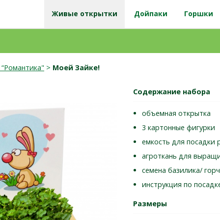
Живые открытки
Дойпаки
Горшки
 “Романтика"
>
Моей Зайке!
Содержание набора
объемная открытка
3 картонные фигурки
емкость для посадки 
агроткань для выращ
семена базилика/ гор
инструкция по посадк
Размеры