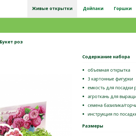
Живые открытки
Дойпаки
Горшки
Букет роз
Содержание набора
объемная открытка
3 картонные фигурки
емкость для посадки 
агроткань для выращ
семена базилика/гор
инструкция по посадк
Размеры