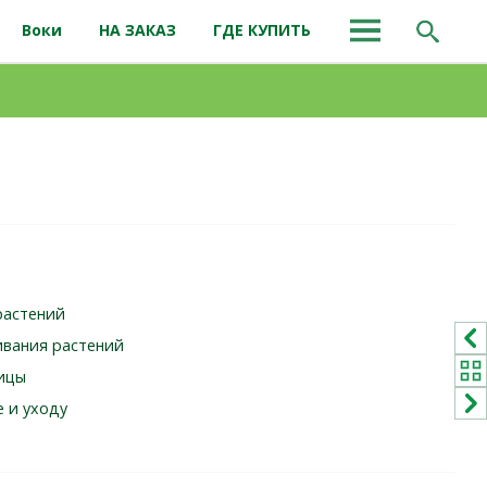
Воки
НА ЗАКАЗ
ГДЕ КУПИТЬ
растений
ивания растений
чицы
е и уходу